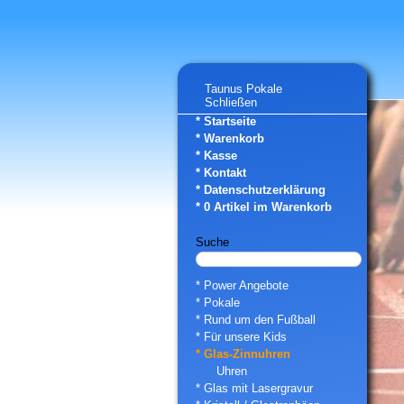
Taunus Pokale
Schließen
* Startseite
* Warenkorb
* Kasse
* Kontakt
* Datenschutzerklärung
*
0
Artikel im Warenkorb
Suche
* Power Angebote
* Pokale
* Rund um den Fußball
* Für unsere Kids
* Glas-Zinnuhren
Uhren
* Glas mit Lasergravur