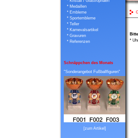
* Kristall / Glastrophäen
* Medaillen
* Embleme
G
* Sportembleme
* Teller
* Karnevalsartikel
Bitt
* Gravuren
* Uh
* Referenzen
Schnäppchen des Monats
"Sonderangebot Fußballfiguren"
[zum Artikel]