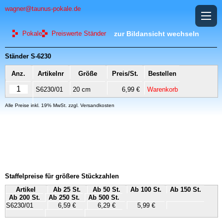
wagner@taunus-pokale.de
Pokale
Preiswerte Ständer
zur Bildansicht wechseln
Ständer S-6230
Anz.
Artikelnr
Größe
Preis/St.
Bestellen
S6230/01
20 cm
6,99 €
Warenkorb
Alle Preise inkl. 19% MwSt. zzgl. Versandkosten
Staffelpreise für größere Stückzahlen
Artikel
Ab 25 St.
Ab 50 St.
Ab 100 St.
Ab 150 St.
Ab 200 St.
Ab 250 St.
Ab 500 St.
S6230/01
6,59 €
6,29 €
5,99 €