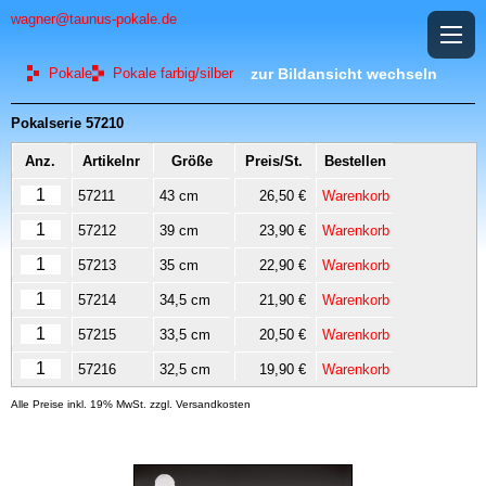
wagner@taunus-pokale.de
Pokale
Pokale farbig/silber
zur Bildansicht wechseln
Pokalserie 57210
Anz.
Artikelnr
Größe
Preis/St.
Bestellen
57211
43 cm
26,50 €
Warenkorb
57212
39 cm
23,90 €
Warenkorb
57213
35 cm
22,90 €
Warenkorb
57214
34,5 cm
21,90 €
Warenkorb
57215
33,5 cm
20,50 €
Warenkorb
57216
32,5 cm
19,90 €
Warenkorb
Alle Preise inkl. 19% MwSt. zzgl. Versandkosten