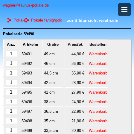
wagner@taunus-pokale.de
Pokale
Pokale farbig/gold
zur Bildansicht wechseln
Pokalserie 59490
Anz.
Artikelnr
Größe
Preis/St.
Bestellen
59491
49 cm
44,90 €
Warenkorb
59492
46 cm
36,90 €
Warenkorb
59493
44,5 cm
35,90 €
Warenkorb
59494
42 cm
28,90 €
Warenkorb
59495
41 cm
27,90 €
Warenkorb
59496
38 cm
24,90 €
Warenkorb
59497
36,5 cm
22,90 €
Warenkorb
59498
35 cm
21,90 €
Warenkorb
59499
33,5 cm
20,90 €
Warenkorb