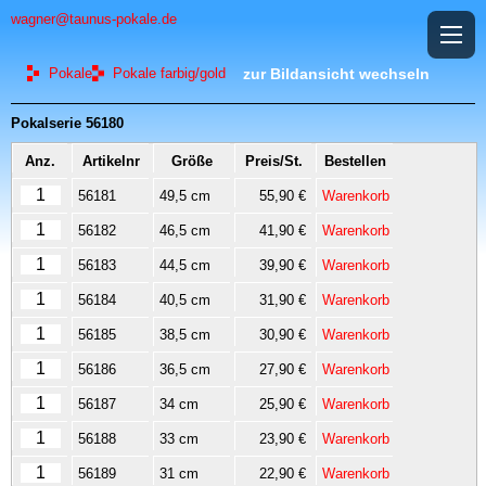
wagner@taunus-pokale.de
Pokale
Pokale farbig/gold
zur Bildansicht wechseln
Pokalserie 56180
Anz.
Artikelnr
Größe
Preis/St.
Bestellen
56181
49,5 cm
55,90 €
Warenkorb
56182
46,5 cm
41,90 €
Warenkorb
56183
44,5 cm
39,90 €
Warenkorb
56184
40,5 cm
31,90 €
Warenkorb
56185
38,5 cm
30,90 €
Warenkorb
56186
36,5 cm
27,90 €
Warenkorb
56187
34 cm
25,90 €
Warenkorb
56188
33 cm
23,90 €
Warenkorb
56189
31 cm
22,90 €
Warenkorb