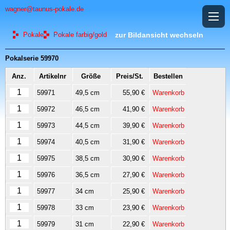
wagner@taunus-pokale.de
Pokale
Pokale farbig/gold
zur Bildansicht wechseln
Pokalserie 59970
Anz.
Artikelnr
Größe
Preis/St.
Bestellen
59971
49,5 cm
55,90 €
Warenkorb
59972
46,5 cm
41,90 €
Warenkorb
59973
44,5 cm
39,90 €
Warenkorb
59974
40,5 cm
31,90 €
Warenkorb
59975
38,5 cm
30,90 €
Warenkorb
59976
36,5 cm
27,90 €
Warenkorb
59977
34 cm
25,90 €
Warenkorb
59978
33 cm
23,90 €
Warenkorb
59979
31 cm
22,90 €
Warenkorb