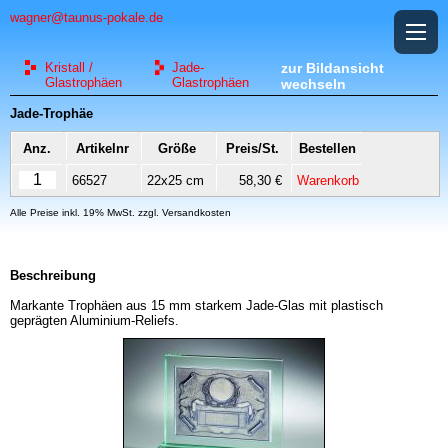
wagner@taunus-pokale.de
Kristall /
Jade-
zur Bildansicht
Glastrophäen
Glastrophäen
wechseln
Jade-Trophäe
Anz.
Artikelnr
Größe
Preis/St.
Bestellen
66527
22x25 cm
58,30 €
Warenkorb
Alle Preise inkl. 19% MwSt. zzgl. Versandkosten
Beschreibung
Markante Trophäen aus 15 mm starkem Jade-Glas mit plastisch
geprägten Aluminium-Reliefs.