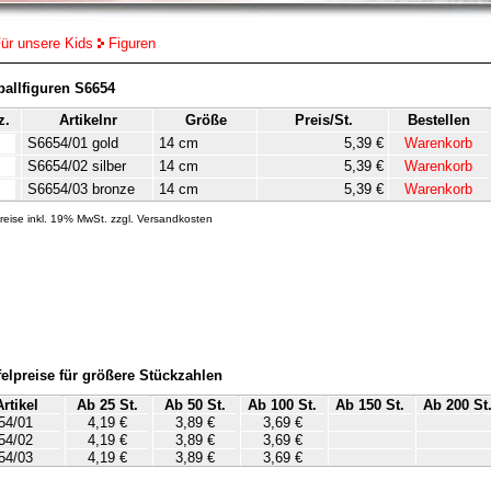
ür unsere Kids
Figuren
allfiguren S6654
z.
Artikelnr
Größe
Preis/St.
Bestellen
S6654/01 gold
14 cm
5,39 €
Warenkorb
S6654/02 silber
14 cm
5,39 €
Warenkorb
S6654/03 bronze
14 cm
5,39 €
Warenkorb
Preise inkl. 19% MwSt. zzgl. Versandkosten
felpreise für größere Stückzahlen
Artikel
Ab 25 St.
Ab 50 St.
Ab 100 St.
Ab 150 St.
Ab 200 St
54/01
4,19 €
3,89 €
3,69 €
54/02
4,19 €
3,89 €
3,69 €
54/03
4,19 €
3,89 €
3,69 €