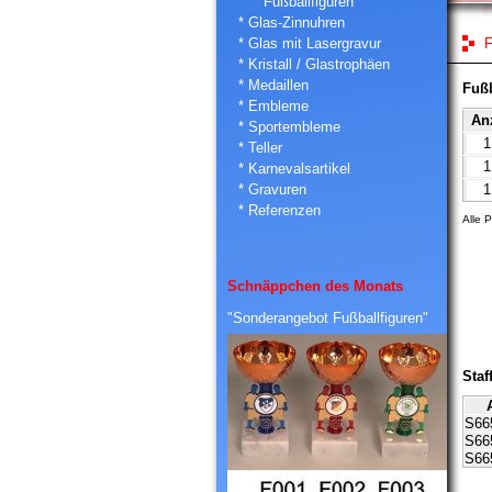
Fußballfiguren
* Glas-Zinnuhren
* Glas mit Lasergravur
F
* Kristall / Glastrophäen
* Medaillen
Fußb
* Embleme
An
* Sportembleme
* Teller
* Karnevalsartikel
* Gravuren
* Referenzen
Alle 
Schnäppchen des Monats
"Sonderangebot Fußballfiguren"
Staf
S66
S66
S66