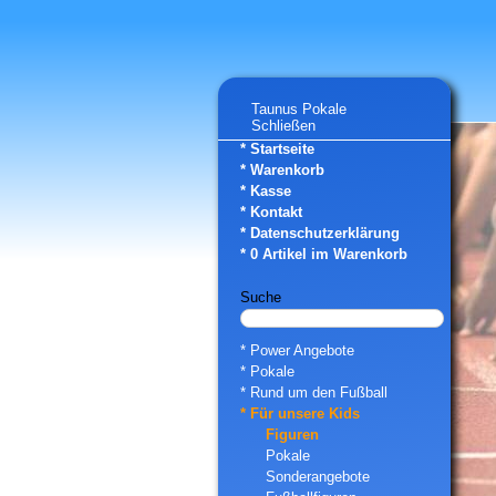
Taunus Pokale
Schließen
* Startseite
* Warenkorb
* Kasse
* Kontakt
* Datenschutzerklärung
*
0
Artikel im Warenkorb
Suche
* Power Angebote
* Pokale
* Rund um den Fußball
* Für unsere Kids
Figuren
Pokale
Sonderangebote